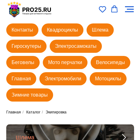
Контакты
Квадроциклы
Шлема
Гироскутеры
Электросамокаты
Беговелы
Мото перчатки
Велосипеды
Главная
Электромобили
Мотоциклы
Зимние товары
Главная
/
Каталог
/
Экипировка
Шлема