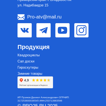
ул. Надибаидзе 15
Pro-atv@mail.ru
Каталог
Главная
Избранное
Оплата
Контакты
Продукция
Квадроциклы
Сап доски
Гироскутеры
Зимние товары
ИП Пузиков Даниил Александрович ОГРНИП:
317253600036545 ИНН:253713983596
© PRO25.RU 2025